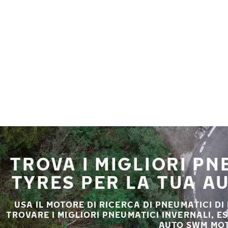
Vai al contenuto principale
Casa
TROVA I MIGLIORI P
TYRES PER LA TUA 
USA IL MOTORE DI RICERCA DI PNEUMATICI DI
TROVARE I MIGLIORI PNEUMATICI INVERNALI, E
AUTO SWM MO