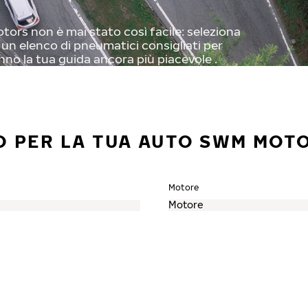
ors non è mai stato così facile: seleziona
o un elenco di pneumatici consigliati per
nno la tua guida ancora più piacevole .
O PER LA TUA AUTO SWM MOT
Motore