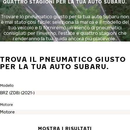
QUATTRO STAGIONI PER LA TUA AUTO SUBARU.
Trovare lo pneumatico giusto per la tua auto Subaru non
è mai stato così facile: seleziona la marca e il modello del
tuo veicolo e ti forniremo un elenco di pneumatici
consigliati per l'inverno, l'estate e quattro stagioni che
renderanno la tua guida ancora più piacevole .
TROVA IL PNEUMATICO GIUSTO
PER LA TUA AUTO SUBARU.
Modello
Motore
MOSTRA I RISULTATI