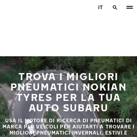
Vai al contenuto principale
IT
Casa
TROVA I MIGLIORI
PNEUMATICI NOKIAN
TYRES PER LA TUA
AUTO SUBARU
USA IL MOTORE DI RICERCA DI PNEUMATICI DI
MARCA PER VEICOLI PER AIUTARTI A TROVARE I
MIGLIORI PNEUMATICI INVERNALI, ESTIVI E