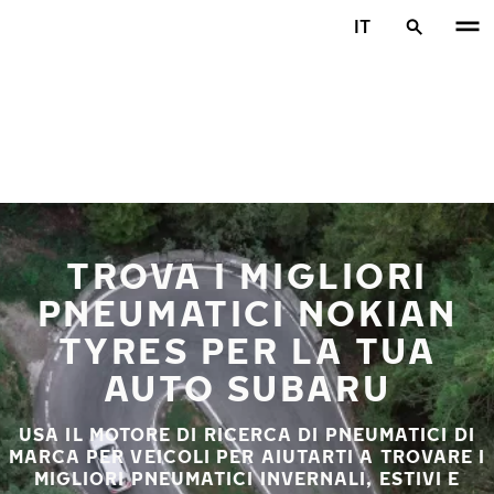
Vai al contenuto principale
IT
Casa
TROVA I MIGLIORI
PNEUMATICI NOKIAN
TYRES PER LA TUA
AUTO SUBARU
USA IL MOTORE DI RICERCA DI PNEUMATICI DI
MARCA PER VEICOLI PER AIUTARTI A TROVARE I
MIGLIORI PNEUMATICI INVERNALI, ESTIVI E