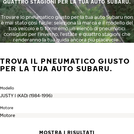
QUATTRO STAGIONI PER LA TUA AUTO SUBARU.
Trovare lo pneumatico giusto per la tua auto Subaru non
è mai stato così facile: seleziona la marca e il modello del
tuo veicolo e ti forniremo un elenco di pneumatici
consigliati per l'inverno, l'estate e quattro stagioni che
renderanno la tua guida ancora più piacevole .
TROVA IL PNEUMATICO GIUSTO
PER LA TUA AUTO SUBARU.
Modello
Motore
MOSTRA I RISULTATI