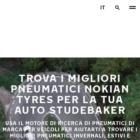
Vai al contenuto principale
IT
Casa
TROVA I MIGLIORI
PNEUMATICI NOKIAN
TYRES PER LA TUA
AUTO STUDEBAKER
USA IL MOTORE DI RICERCA DI PNEUMATICI DI
MARCA PER VEICOLI PER AIUTARTI A TROVARE I
MIGLIORI PNEUMATICI INVERNALI, ESTIVI E