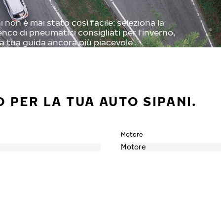
non è mai stato così facile: seleziona la
enco di pneumatici consigliati per l'inverno,
a tua guida ancora più piacevole .
 PER LA TUA AUTO SIPANI.
Motore