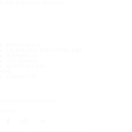
È UN VIAGGIO SICURO
PNEUMATICI
LE MISURE PIÙ POPOLARI
GARANZIA
CHI SIAMO
RIVENDITORI
FAQ
CONTATTI
Iscriviti alla nostra newsletter
Seguici
In prima pagina
pneumatici per marca auto