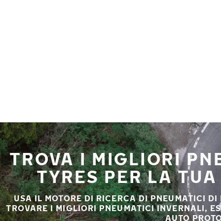
Vai al contenuto principale
Casa
TROVA I MIGLIORI P
TYRES PER LA TU
USA IL MOTORE DI RICERCA DI PNEUMATICI DI
TROVARE I MIGLIORI PNEUMATICI INVERNALI, E
AUTO PROT