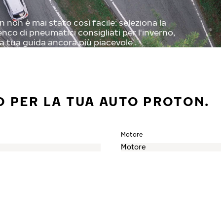
 non è mai stato così facile: seleziona la
enco di pneumatici consigliati per l'inverno,
a tua guida ancora più piacevole .
O PER LA TUA AUTO PROTON.
Motore