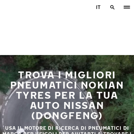
Vai al contenuto principale
IT
Casa
TROVA I MIGLIORI
PNEUMATICI NOKIAN
TYRES PER LA TUA
AUTO NISSAN
(DONGFENG)
USA IL MOTORE DI RICERCA DI PNEUMATICI DI