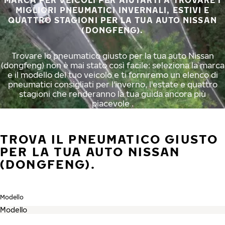
MARCA PER VEICOLI PER AIUTARTI A TROVARE I
MIGLIORI PNEUMATICI INVERNALI, ESTIVI E
QUATTRO STAGIONI PER LA TUA AUTO NISSAN
(DONGFENG).
Trovare lo pneumatico giusto per la tua auto Nissan
(dongfeng) non è mai stato così facile: seleziona la marca
e il modello del tuo veicolo e ti forniremo un elenco di
pneumatici consigliati per l'inverno, l'estate e quattro
stagioni che renderanno la tua guida ancora più
piacevole .
TROVA IL PNEUMATICO GIUSTO
PER LA TUA AUTO NISSAN
(DONGFENG).
Modello