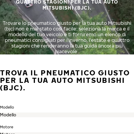
QUATTRO STAGIONI PER LA TUA AUTO
MITSUBISHI (BJC).
Trovare lo pneumatico giusto per la tua auto Mitsubishi
(bjc) non è mai stato così facile: seleziona la marca e il
modello del tuo veicolo e ti forniremo un elenco di
pneumatici consigliati per l'inverno, l'estate e quattro
stagioni che renderanno la tua guida ancora più
piacevole .
TROVA IL PNEUMATICO GIUSTO
PER LA TUA AUTO MITSUBISHI
(BJC).
Modello
Motore