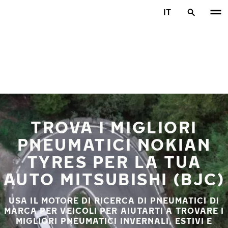
Vai al contenuto principale
IT
Casa
TROVA I MIGLIORI
PNEUMATICI NOKIAN
TYRES PER LA TUA
AUTO MITSUBISHI (BJC)
USA IL MOTORE DI RICERCA DI PNEUMATICI DI
MARCA PER VEICOLI PER AIUTARTI A TROVARE I
MIGLIORI PNEUMATICI INVERNALI, ESTIVI E