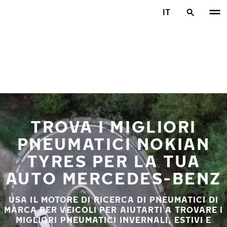
Vai al contenuto principale
IT
Casa
TROVA I MIGLIORI
PNEUMATICI NOKIAN
TYRES PER LA TUA
AUTO MERCEDES-BENZ
USA IL MOTORE DI RICERCA DI PNEUMATICI DI
MARCA PER VEICOLI PER AIUTARTI A TROVARE I
MIGLIORI PNEUMATICI INVERNALI, ESTIVI E