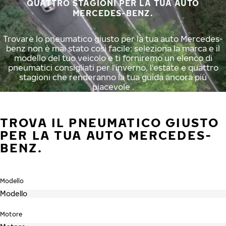
QUATTRO STAGIONI PER LA TUA AUTO
MERCEDES-BENZ.
Trovare lo pneumatico giusto per la tua auto Mercedes-
benz non è mai stato così facile: seleziona la marca e il
modello del tuo veicolo e ti forniremo un elenco di
pneumatici consigliati per l'inverno, l'estate e quattro
stagioni che renderanno la tua guida ancora più
piacevole .
TROVA IL PNEUMATICO GIUSTO
PER LA TUA AUTO MERCEDES-
BENZ.
Modello
Motore