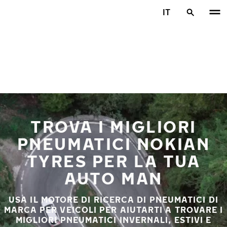
Vai al contenuto principale
IT
Casa
TROVA I MIGLIORI
PNEUMATICI NOKIAN
TYRES PER LA TUA
AUTO MAN
USA IL MOTORE DI RICERCA DI PNEUMATICI DI
MARCA PER VEICOLI PER AIUTARTI A TROVARE I
MIGLIORI PNEUMATICI INVERNALI, ESTIVI E