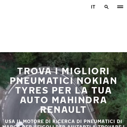
Vai al contenuto principale
IT
Casa
TROVA I MIGLIORI
PNEUMATICI NOKIAN
TYRES PER LA TUA
AUTO MAHINDRA
RENAULT
USA IL MOTORE DI RICERCA DI PNEUMATICI DI