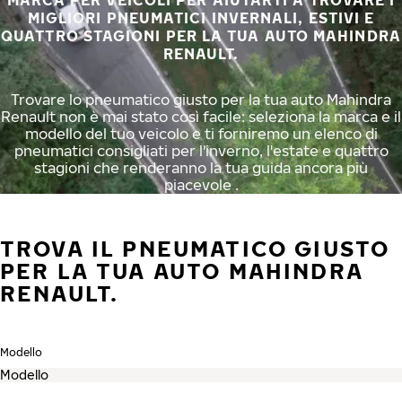
MARCA PER VEICOLI PER AIUTARTI A TROVARE I
MIGLIORI PNEUMATICI INVERNALI, ESTIVI E
QUATTRO STAGIONI PER LA TUA AUTO MAHINDRA
RENAULT.
Trovare lo pneumatico giusto per la tua auto Mahindra
Renault non è mai stato così facile: seleziona la marca e il
modello del tuo veicolo e ti forniremo un elenco di
pneumatici consigliati per l'inverno, l'estate e quattro
stagioni che renderanno la tua guida ancora più
piacevole .
TROVA IL PNEUMATICO GIUSTO
PER LA TUA AUTO MAHINDRA
RENAULT.
Modello