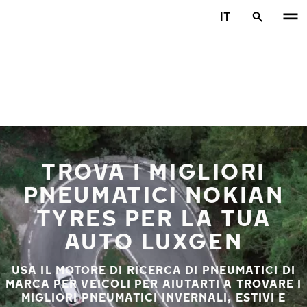
Vai al contenuto principale
IT
Casa
TROVA I MIGLIORI
PNEUMATICI NOKIAN
TYRES PER LA TUA
AUTO LUXGEN
USA IL MOTORE DI RICERCA DI PNEUMATICI DI
MARCA PER VEICOLI PER AIUTARTI A TROVARE I
MIGLIORI PNEUMATICI INVERNALI, ESTIVI E