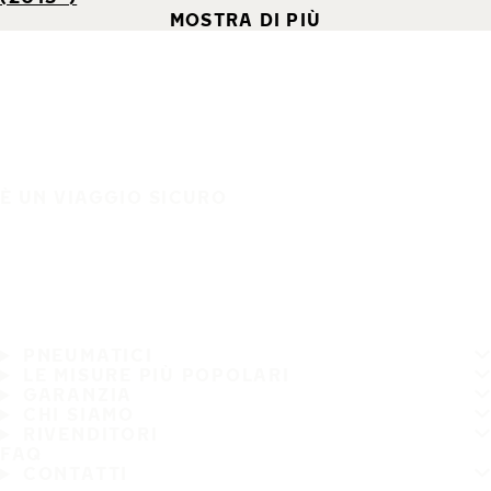
MOSTRA DI PIÙ
È UN VIAGGIO SICURO
PNEUMATICI
LE MISURE PIÙ POPOLARI
GARANZIA
CHI SIAMO
RIVENDITORI
FAQ
CONTATTI