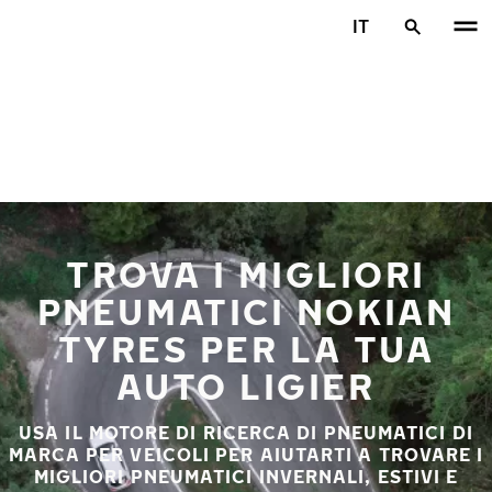
Vai al contenuto principale
IT
Casa
TROVA I MIGLIORI
PNEUMATICI NOKIAN
TYRES PER LA TUA
AUTO LIGIER
USA IL MOTORE DI RICERCA DI PNEUMATICI DI
MARCA PER VEICOLI PER AIUTARTI A TROVARE I
MIGLIORI PNEUMATICI INVERNALI, ESTIVI E