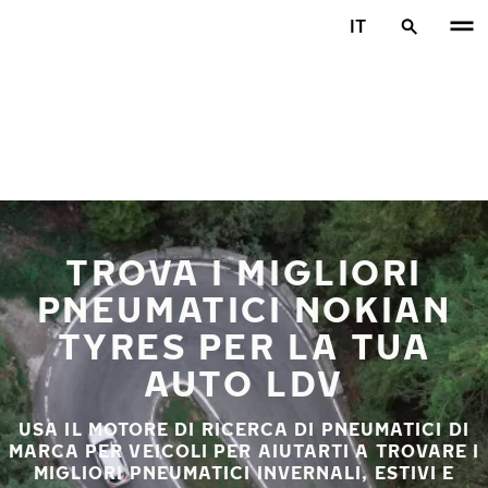
Vai al contenuto principale
IT
Casa
TROVA I MIGLIORI
PNEUMATICI NOKIAN
TYRES PER LA TUA
AUTO LDV
USA IL MOTORE DI RICERCA DI PNEUMATICI DI
MARCA PER VEICOLI PER AIUTARTI A TROVARE I
MIGLIORI PNEUMATICI INVERNALI, ESTIVI E