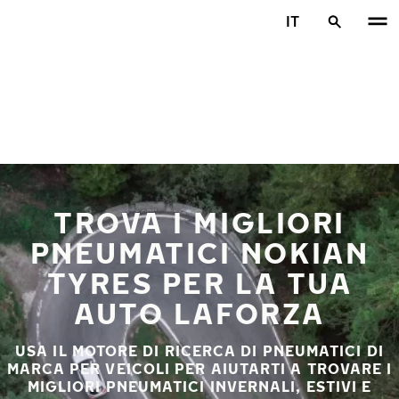
Vai al contenuto principale
IT
Casa
TROVA I MIGLIORI
PNEUMATICI NOKIAN
TYRES PER LA TUA
AUTO LAFORZA
USA IL MOTORE DI RICERCA DI PNEUMATICI DI
MARCA PER VEICOLI PER AIUTARTI A TROVARE I
MIGLIORI PNEUMATICI INVERNALI, ESTIVI E