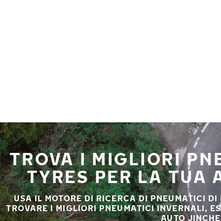
Vai al contenuto principale
Casa
TROVA I MIGLIORI P
TYRES PER LA TUA
USA IL MOTORE DI RICERCA DI PNEUMATICI DI
TROVARE I MIGLIORI PNEUMATICI INVERNALI, E
AUTO JINCHE