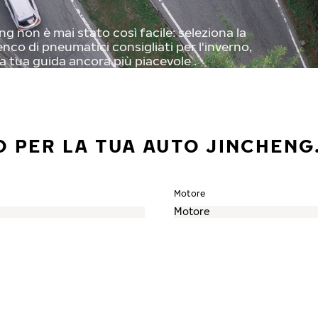
g non è mai stato così facile: seleziona la
enco di pneumatici consigliati per l'inverno,
a tua guida ancora più piacevole .
O PER LA TUA AUTO JINCHENG
Motore