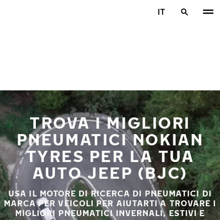
Vai al contenuto principale
IT
Casa
TROVA I MIGLIORI
PNEUMATICI NOKIAN
TYRES PER LA TUA
AUTO JEEP (BJC)
USA IL MOTORE DI RICERCA DI PNEUMATICI DI
MARCA PER VEICOLI PER AIUTARTI A TROVARE I
MIGLIORI PNEUMATICI INVERNALI, ESTIVI E