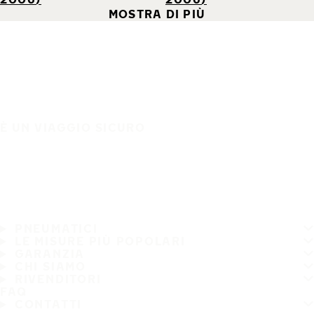
MOSTRA DI PIÙ
È UN VIAGGIO SICURO
PNEUMATICI
LE MISURE PIÙ POPOLARI
GARANZIA
CHI SIAMO
RIVENDITORI
FAQ
CONTATTI