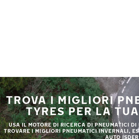
Vai al contenuto principale
Casa
TROVA I MIGLIORI P
TYRES PER LA TU
USA IL MOTORE DI RICERCA DI PNEUMATICI DI
TROVARE I MIGLIORI PNEUMATICI INVERNALI, E
AUTO ISDER