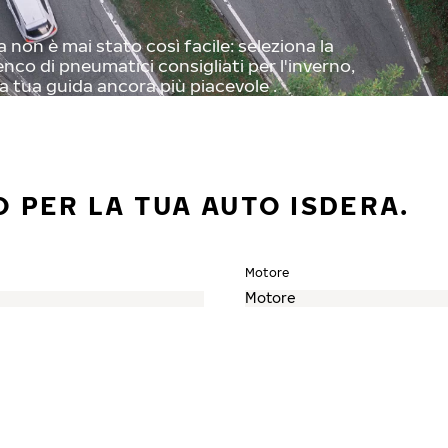
non è mai stato così facile: seleziona la
enco di pneumatici consigliati per l'inverno,
a tua guida ancora più piacevole .
 PER LA TUA AUTO ISDERA.
Motore