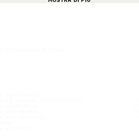
MOSTRA DI PIÙ
È UN VIAGGIO SICURO
PNEUMATICI
LE MISURE PIÙ POPOLARI
GARANZIA
CHI SIAMO
RIVENDITORI
FAQ
CONTATTI