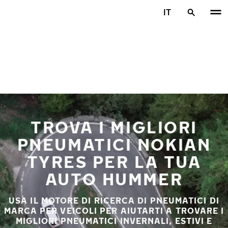
Vai al contenuto principale
IT
Casa
TROVA I MIGLIORI
PNEUMATICI NOKIAN
TYRES PER LA TUA
AUTO HUMMER
USA IL MOTORE DI RICERCA DI PNEUMATICI DI
MARCA PER VEICOLI PER AIUTARTI A TROVARE I
MIGLIORI PNEUMATICI INVERNALI, ESTIVI E