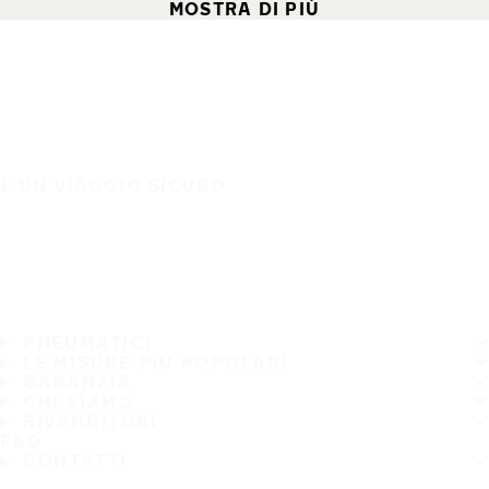
MOSTRA DI PIÙ
È UN VIAGGIO SICURO
PNEUMATICI
LE MISURE PIÙ POPOLARI
GARANZIA
CHI SIAMO
RIVENDITORI
FAQ
CONTATTI