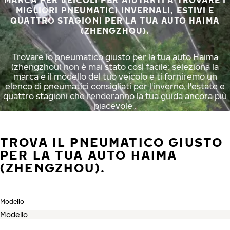
MARCA PER VEICOLI PER AIUTARTI A TROVARE I
MIGLIORI PNEUMATICI INVERNALI, ESTIVI E
QUATTRO STAGIONI PER LA TUA AUTO HAIMA
(ZHENGZHOU).
Trovare lo pneumatico giusto per la tua auto Haima
(zhengzhou) non è mai stato così facile: seleziona la
marca e il modello del tuo veicolo e ti forniremo un
elenco di pneumatici consigliati per l'inverno, l'estate e
quattro stagioni che renderanno la tua guida ancora più
piacevole .
TROVA IL PNEUMATICO GIUSTO
PER LA TUA AUTO HAIMA
(ZHENGZHOU).
Modello