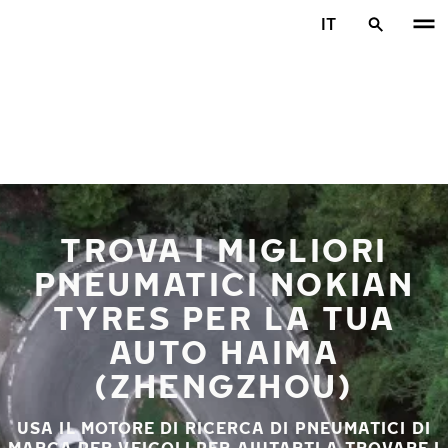
Vai al contenuto principale
IT
Casa
TROVA I MIGLIORI
PNEUMATICI NOKIAN
TYRES PER LA TUA
AUTO HAIMA
(ZHENGZHOU)
USA IL MOTORE DI RICERCA DI PNEUMATICI DI