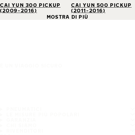
CAI YUN 300 PICKUP
CAI YUN 500 PICKUP
(2009-2016)
(2011-2016)
MOSTRA DI PIÙ
È UN VIAGGIO SICURO
PNEUMATICI
LE MISURE PIÙ POPOLARI
GARANZIA
CHI SIAMO
RIVENDITORI