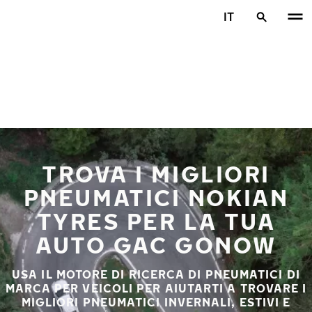
Vai al contenuto principale
IT
Casa
TROVA I MIGLIORI
PNEUMATICI NOKIAN
TYRES PER LA TUA
AUTO GAC GONOW
USA IL MOTORE DI RICERCA DI PNEUMATICI DI
MARCA PER VEICOLI PER AIUTARTI A TROVARE I
MIGLIORI PNEUMATICI INVERNALI, ESTIVI E