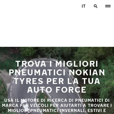
Vai al contenuto principale
IT
Casa
TROVA I MIGLIORI
PNEUMATICI NOKIAN
TYRES PER LA TUA
AUTO FORCE
USA IL MOTORE DI RICERCA DI PNEUMATICI DI
MARCA PER VEICOLI PER AIUTARTI A TROVARE I
MIGLIORI PNEUMATICI INVERNALI, ESTIVI E