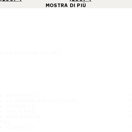
MOSTRA DI PIÙ
È UN VIAGGIO SICURO
PNEUMATICI
LE MISURE PIÙ POPOLARI
GARANZIA
CHI SIAMO
RIVENDITORI
FAQ
CONTATTI