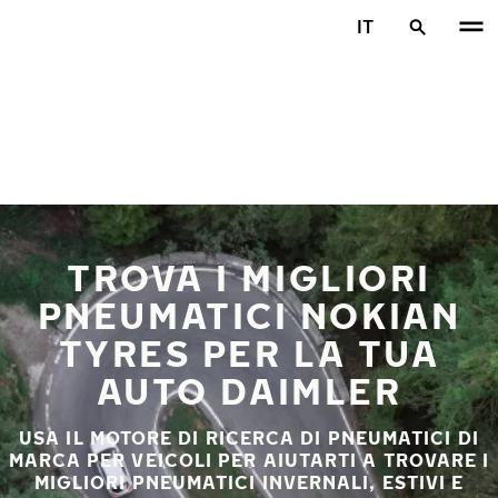
Vai al contenuto principale
IT
Casa
TROVA I MIGLIORI
PNEUMATICI NOKIAN
TYRES PER LA TUA
AUTO DAIMLER
USA IL MOTORE DI RICERCA DI PNEUMATICI DI
MARCA PER VEICOLI PER AIUTARTI A TROVARE I
MIGLIORI PNEUMATICI INVERNALI, ESTIVI E