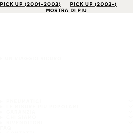
PICK UP (2001-2003)
PICK UP (2003-)
MOSTRA DI PIÙ
È UN VIAGGIO SICURO
PNEUMATICI
LE MISURE PIÙ POPOLARI
GARANZIA
CHI SIAMO
RIVENDITORI
FAQ