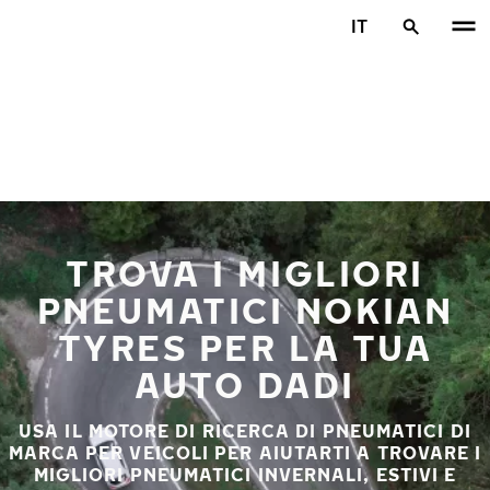
Vai al contenuto principale
IT
Casa
TROVA I MIGLIORI
PNEUMATICI NOKIAN
TYRES PER LA TUA
AUTO DADI
USA IL MOTORE DI RICERCA DI PNEUMATICI DI
MARCA PER VEICOLI PER AIUTARTI A TROVARE I
MIGLIORI PNEUMATICI INVERNALI, ESTIVI E