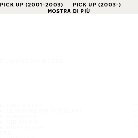
PICK UP (2001-2003)
PICK UP (2003-)
MOSTRA DI PIÙ
È UN VIAGGIO SICURO
PNEUMATICI
LE MISURE PIÙ POPOLARI
GARANZIA
CHI SIAMO
RIVENDITORI
FAQ