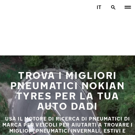
Vai al contenuto principale
IT
Casa
TROVA I MIGLIORI
PNEUMATICI NOKIAN
TYRES PER LA TUA
AUTO DADI
USA IL MOTORE DI RICERCA DI PNEUMATICI DI
MARCA PER VEICOLI PER AIUTARTI A TROVARE I
MIGLIORI PNEUMATICI INVERNALI, ESTIVI E