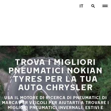
Vai al contenuto principale
IT
Casa
TROVA I MIGLIORI
PNEUMATICI NOKIAN
TYRES PER LA TUA
AUTO CHRYSLER
USA IL MOTORE DI RICERCA DI PNEUMATICI DI
MARCA PER VEICOLI PER AIUTARTI A TROVARE I
MIGLIORI PNEUMATICI INVERNALI, ESTIVI E