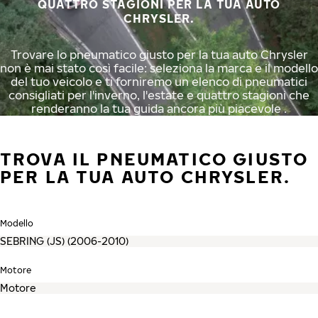
QUATTRO STAGIONI PER LA TUA AUTO
CHRYSLER.
Trovare lo pneumatico giusto per la tua auto Chrysler
non è mai stato così facile: seleziona la marca e il modello
del tuo veicolo e ti forniremo un elenco di pneumatici
consigliati per l'inverno, l'estate e quattro stagioni che
renderanno la tua guida ancora più piacevole .
TROVA IL PNEUMATICO GIUSTO
PER LA TUA AUTO CHRYSLER.
Modello
Motore