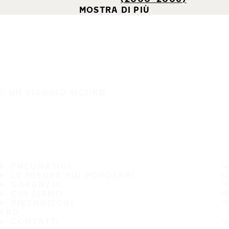
MOSTRA DI PIÙ
È UN VIAGGIO SICURO
PNEUMATICI
LE MISURE PIÙ POPOLARI
GARANZIA
CHI SIAMO
RIVENDITORI
FAQ
CONTATTI