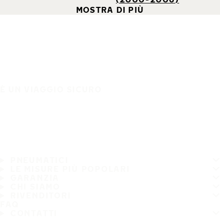
MOSTRA DI PIÙ
È UN VIAGGIO SICURO
PNEUMATICI
LE MISURE PIÙ POPOLARI
GARANZIA
CHI SIAMO
RIVENDITORI
FAQ
CONTATTI