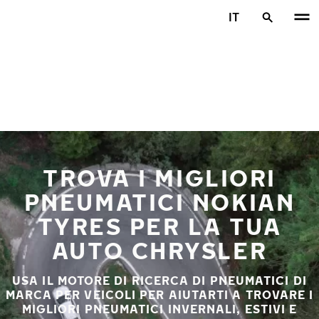
Vai al contenuto principale
IT
Casa
TROVA I MIGLIORI
PNEUMATICI NOKIAN
TYRES PER LA TUA
AUTO CHRYSLER
USA IL MOTORE DI RICERCA DI PNEUMATICI DI
MARCA PER VEICOLI PER AIUTARTI A TROVARE I
MIGLIORI PNEUMATICI INVERNALI, ESTIVI E