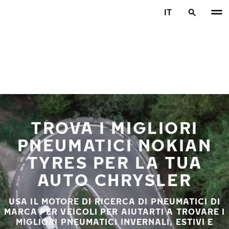
Vai al contenuto principale
IT
Casa
TROVA I MIGLIORI
PNEUMATICI NOKIAN
TYRES PER LA TUA
AUTO CHRYSLER
USA IL MOTORE DI RICERCA DI PNEUMATICI DI
MARCA PER VEICOLI PER AIUTARTI A TROVARE I
MIGLIORI PNEUMATICI INVERNALI, ESTIVI E