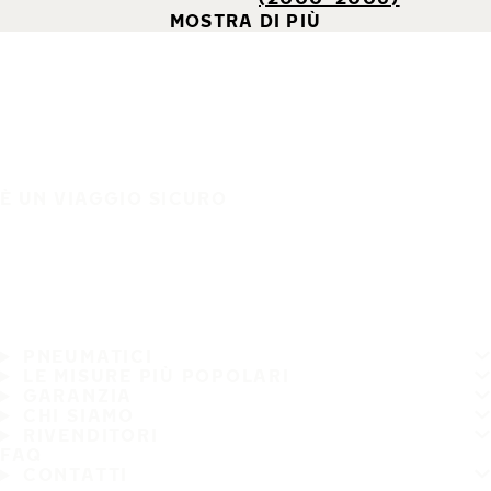
MOSTRA DI PIÙ
È UN VIAGGIO SICURO
PNEUMATICI
LE MISURE PIÙ POPOLARI
GARANZIA
CHI SIAMO
RIVENDITORI
FAQ
CONTATTI