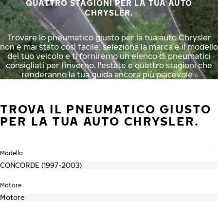
QUATTRO STAGIONI PER LA TUA AUTO
CHRYSLER.
Trovare lo pneumatico giusto per la tua auto Chrysler
non è mai stato così facile: seleziona la marca e il modello
del tuo veicolo e ti forniremo un elenco di pneumatici
consigliati per l'inverno, l'estate e quattro stagioni che
renderanno la tua guida ancora più piacevole .
TROVA IL PNEUMATICO GIUSTO
PER LA TUA AUTO CHRYSLER.
Modello
Motore