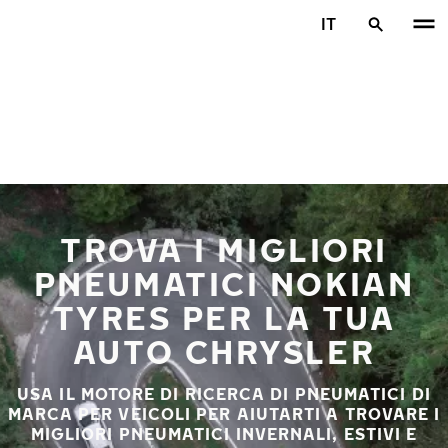
Vai al contenuto principale
IT
Casa
TROVA I MIGLIORI
PNEUMATICI NOKIAN
TYRES PER LA TUA
AUTO CHRYSLER
USA IL MOTORE DI RICERCA DI PNEUMATICI DI
MARCA PER VEICOLI PER AIUTARTI A TROVARE I
MIGLIORI PNEUMATICI INVERNALI, ESTIVI E