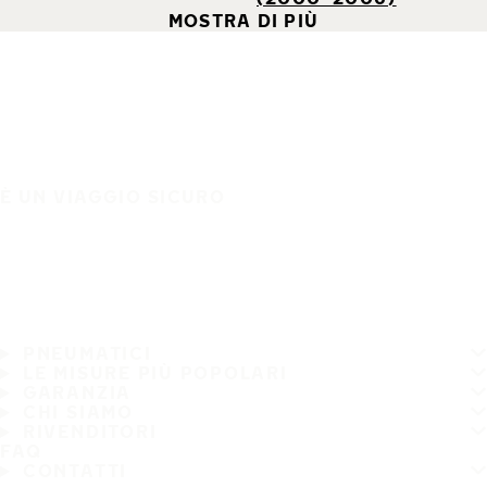
MOSTRA DI PIÙ
È UN VIAGGIO SICURO
PNEUMATICI
LE MISURE PIÙ POPOLARI
GARANZIA
CHI SIAMO
RIVENDITORI
FAQ
CONTATTI