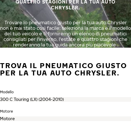
QUATTRO STAGIONI PER LA TUA AUTO
CHRYSLER.
Trovare lo pneumatico giusto per la tua auto Chrysler
non è mai stato così facile: seleziona la marca e il modello
del tuo veicolo e ti forniremo un elenco di pneumatici
consigliati per l'inverno, l'estate e quattro stagioni che
renderanno la tua guida ancora più piacevole .
TROVA IL PNEUMATICO GIUSTO
PER LA TUA AUTO CHRYSLER.
Modello
Motore