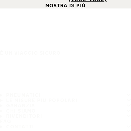
MOSTRA DI PIÙ
È UN VIAGGIO SICURO
PNEUMATICI
LE MISURE PIÙ POPOLARI
GARANZIA
CHI SIAMO
RIVENDITORI
FAQ
CONTATTI