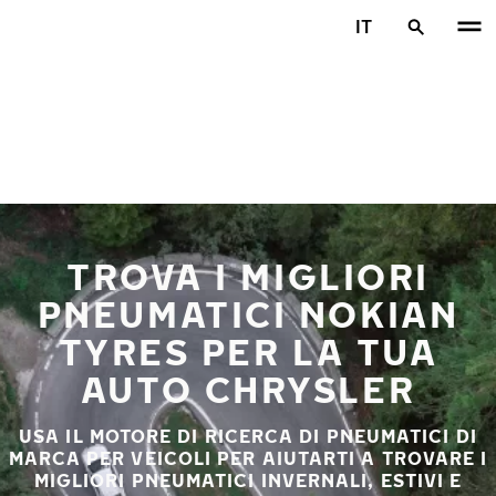
Vai al contenuto principale
IT
Casa
TROVA I MIGLIORI
PNEUMATICI NOKIAN
TYRES PER LA TUA
AUTO CHRYSLER
USA IL MOTORE DI RICERCA DI PNEUMATICI DI
MARCA PER VEICOLI PER AIUTARTI A TROVARE I
MIGLIORI PNEUMATICI INVERNALI, ESTIVI E