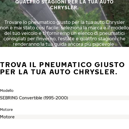
QUATTRO STAGIONI PER LA TUA AUTO
CHRYSLER.
Trovare lo pneumatico giusto per la tua auto Chrysler
non è mai stato così facile: seleziona la marca e il modello
del tuo veicolo e ti forniremo un elenco di pneumatici
consigliati per l'inverno, l'estate e quattro stagioni che
renderanno la tua guida ancora più piacevole .
TROVA IL PNEUMATICO GIUSTO
PER LA TUA AUTO CHRYSLER.
Modello
Motore