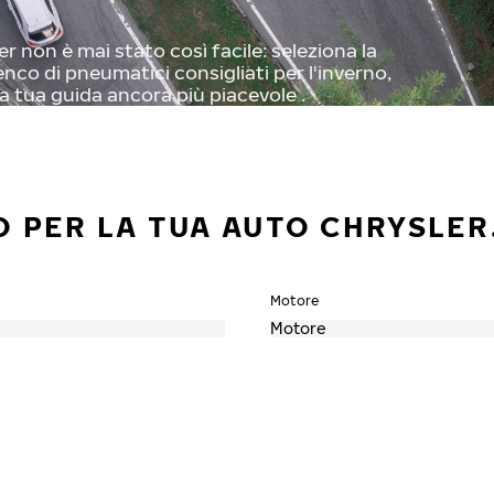
 non è mai stato così facile: seleziona la
enco di pneumatici consigliati per l'inverno,
a tua guida ancora più piacevole .
O PER LA TUA AUTO CHRYSLER
Motore