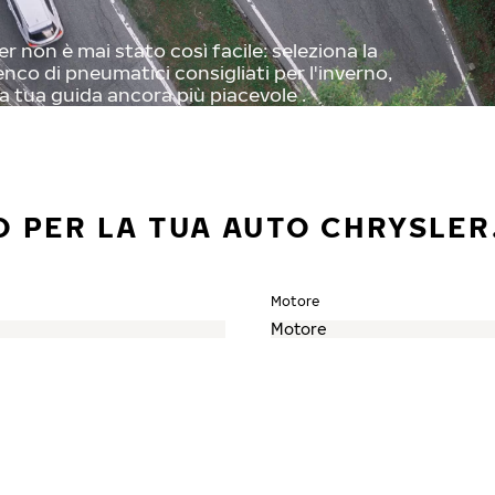
 non è mai stato così facile: seleziona la
enco di pneumatici consigliati per l'inverno,
a tua guida ancora più piacevole .
O PER LA TUA AUTO CHRYSLER
Motore