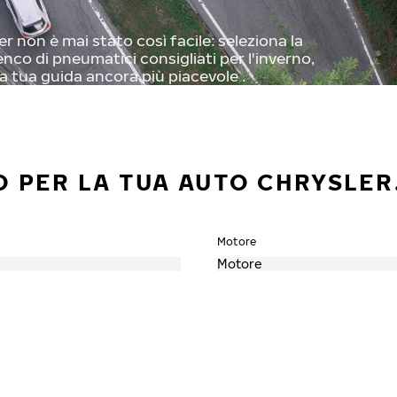
 non è mai stato così facile: seleziona la
enco di pneumatici consigliati per l'inverno,
a tua guida ancora più piacevole .
O PER LA TUA AUTO CHRYSLER
Motore