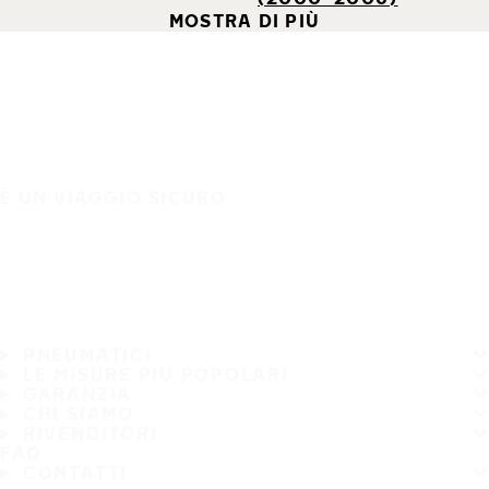
MOSTRA DI PIÙ
È UN VIAGGIO SICURO
PNEUMATICI
LE MISURE PIÙ POPOLARI
GARANZIA
CHI SIAMO
RIVENDITORI
FAQ
CONTATTI