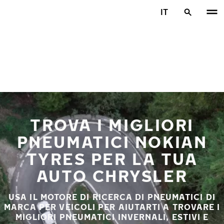
Vai al contenuto principale
IT
Casa
TROVA I MIGLIORI
PNEUMATICI NOKIAN
TYRES PER LA TUA
AUTO CHRYSLER
USA IL MOTORE DI RICERCA DI PNEUMATICI DI
MARCA PER VEICOLI PER AIUTARTI A TROVARE I
MIGLIORI PNEUMATICI INVERNALI, ESTIVI E