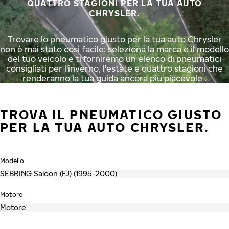
QUATTRO STAGIONI PER LA TUA AUTO
CHRYSLER.
Trovare lo pneumatico giusto per la tua auto Chrysler
non è mai stato così facile: seleziona la marca e il modello
del tuo veicolo e ti forniremo un elenco di pneumatici
consigliati per l'inverno, l'estate e quattro stagioni che
renderanno la tua guida ancora più piacevole .
TROVA IL PNEUMATICO GIUSTO
PER LA TUA AUTO CHRYSLER.
Modello
Motore