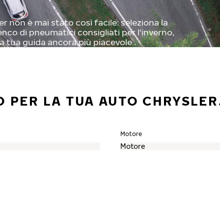
 non è mai stato così facile: seleziona la
enco di pneumatici consigliati per l'inverno,
a tua guida ancora più piacevole .
O PER LA TUA AUTO CHRYSLER
Motore