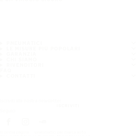
PNEUMATICI
LE MISURE PIÙ POPOLARI
GARANZIA
CHI SIAMO
RIVENDITORI
FAQ
CONTATTI
Iscriviti alla nostra newsletter
ISCRIVITI
Seguici
In prima pagina
pneumatici per marca auto