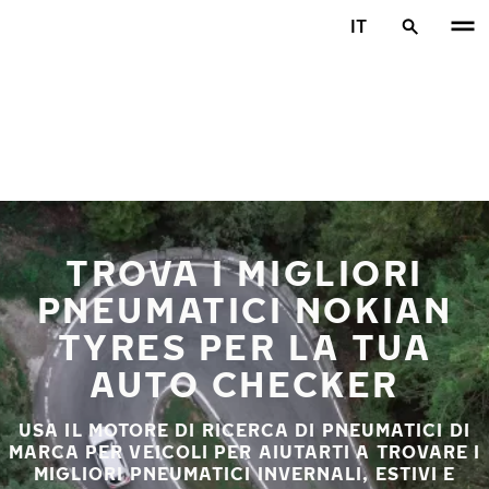
Vai al contenuto principale
IT
Casa
TROVA I MIGLIORI
PNEUMATICI NOKIAN
TYRES PER LA TUA
AUTO CHECKER
USA IL MOTORE DI RICERCA DI PNEUMATICI DI
MARCA PER VEICOLI PER AIUTARTI A TROVARE I
MIGLIORI PNEUMATICI INVERNALI, ESTIVI E