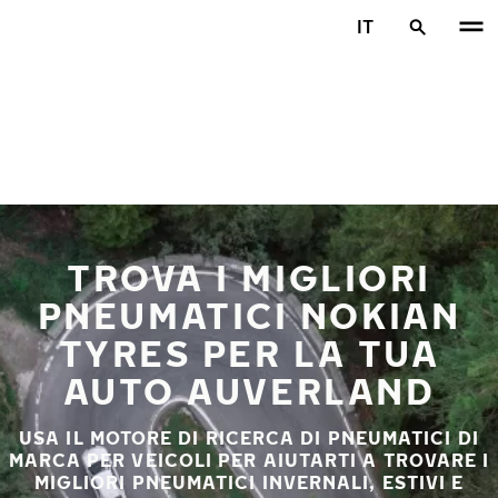
Vai al contenuto principale
IT
Casa
TROVA I MIGLIORI
PNEUMATICI NOKIAN
TYRES PER LA TUA
AUTO AUVERLAND
USA IL MOTORE DI RICERCA DI PNEUMATICI DI
MARCA PER VEICOLI PER AIUTARTI A TROVARE I
MIGLIORI PNEUMATICI INVERNALI, ESTIVI E