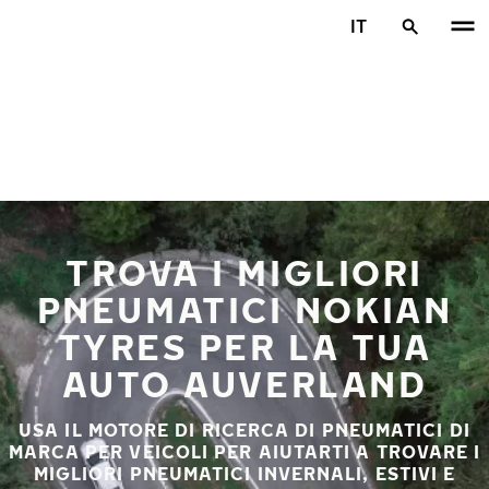
Vai al contenuto principale
IT
Casa
TROVA I MIGLIORI
PNEUMATICI NOKIAN
TYRES PER LA TUA
AUTO AUVERLAND
USA IL MOTORE DI RICERCA DI PNEUMATICI DI
MARCA PER VEICOLI PER AIUTARTI A TROVARE I
MIGLIORI PNEUMATICI INVERNALI, ESTIVI E