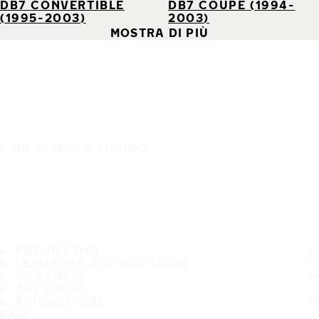
DB7 CONVERTIBLE
DB7 COUPE (1994-
(1995-2003)
2003)
MOSTRA DI PIÙ
È UN VIAGGIO SICURO
PNEUMATICI
LE MISURE PIÙ POPOLARI
GARANZIA
CHI SIAMO
RIVENDITORI
FAQ