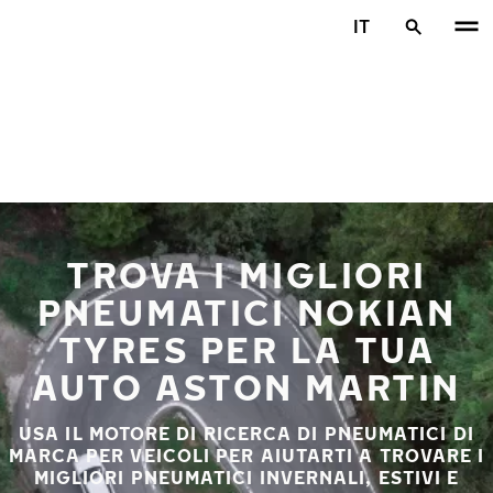
Vai al contenuto principale
IT
Casa
TROVA I MIGLIORI
PNEUMATICI NOKIAN
TYRES PER LA TUA
AUTO ASTON MARTIN
USA IL MOTORE DI RICERCA DI PNEUMATICI DI
MARCA PER VEICOLI PER AIUTARTI A TROVARE I
MIGLIORI PNEUMATICI INVERNALI, ESTIVI E