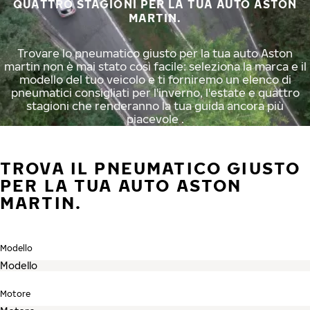
QUATTRO STAGIONI PER LA TUA AUTO ASTON
MARTIN.
Trovare lo pneumatico giusto per la tua auto Aston
martin non è mai stato così facile: seleziona la marca e il
modello del tuo veicolo e ti forniremo un elenco di
pneumatici consigliati per l'inverno, l'estate e quattro
stagioni che renderanno la tua guida ancora più
piacevole .
TROVA IL PNEUMATICO GIUSTO
PER LA TUA AUTO ASTON
MARTIN.
Modello
Motore