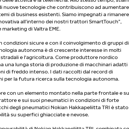
di nuove tecnologie che contribuiscono ad aumentare
istemi di business esistenti. Siamo impegnati a rimanere
nnovativa all’interno dei nostri trattori SmartTouch”,
 marketing di Valtra EME.
 in condizioni sicure e con il coinvolgimento di gruppi di
ecnologia autonoma è di crescente interesse in molti
ri stradali e l'agricoltura. Come produttore nordico
 ha una lunga storia di produzione di macchinari adatti
i di freddo intenso. I dati raccolti dal record di
ni per la futura ricerca sulla tecnologia autonoma.
tore con un elemento montato nella parte frontale e s
rattore e sui suoi pneumatici in condizioni di forte
occhi degli pneumatici Nokian Hakkapeliitta TRI è stato
lità su superfici ghiacciate e nevose.
 manovrabilità di Nokian Hakkapeliitta TRI, combinata c