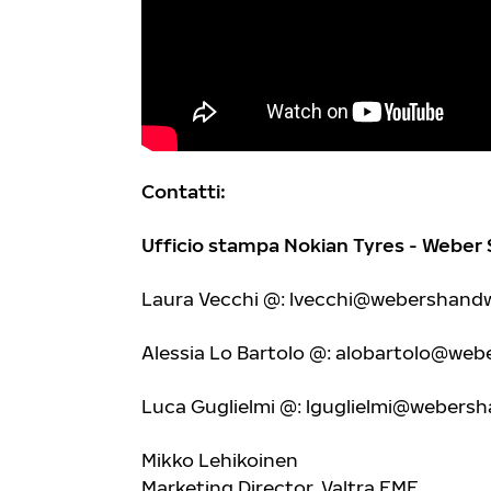
Contatti:
Ufficio stampa Nokian Tyres - Weber 
Laura Vecchi @:
lvecchi@webershandwic
Alessia Lo Bartolo @:
alobartolo@weber
Luca Guglielmi @:
lguglielmi@webersha
Mikko Lehikoinen
Marketing Director, Valtra EME