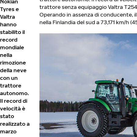
Nokian
trattore senza equipaggio Valtra T254
Tyres e
Operando in assenza di conducente, il
Valtra
nella Finlandia del sud a 73,171 km/h (
hanno
stabilito il
record
mondiale
nella
rimozione
della neve
con un
trattore
autonomo.
Il record di
velocità è
stato
realizzato a
marzo