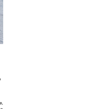
a
e,
mo