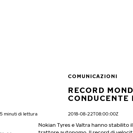
Vai al contenuto principale
Casa
COMUNICAZIONI
RECORD MONDI
CONDUCENTE R
5 minuti di lettura
2018-08-22T08:00:00Z
Nokian Tyres e Valtra hanno stabilito 
trattore autonomo. Il record di veloci