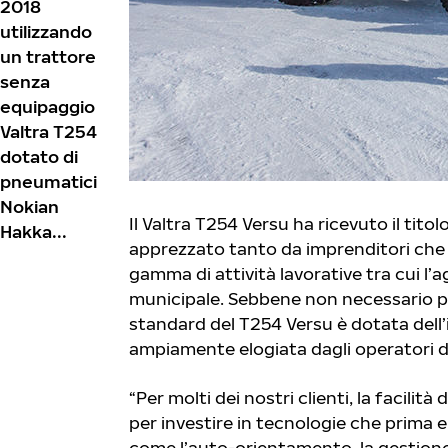
2018
utilizzando
un trattore
senza
equipaggio
Valtra T254
dotato di
pneumatici
Nokian
Il Valtra T254 Versu ha ricevuto il tit
Hakka...
apprezzato tanto da imprenditori che da
gamma di attività lavorative tra cui l’a
municipale. Sebbene non necessario pe
standard del T254 Versu è dotata dell
ampiamente elogiata dagli operatori del
“Per molti dei nostri clienti, la facili
per investire in tecnologie che prima 
come l’auto-orientamento, la gestione 