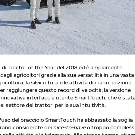
olo di Tractor of the Year del 2018 ed è ampiamente
gli agricoltori grazie alla sua versatilità in una vasta
gricoltura, la silvicoltura e le attività di manutenzione
r raggiungere questo record di velocità, la versione
’innovativa interfaccia utente SmartTouch, che è stat
 settore dei trattori per la sua intuitività.
tà d'uso del bracciolo SmartTouch ha abbassato la soglia
erano considerate dei
nice-to-have
o troppo compless
delle attività e la telemetria. Allo stesso tempo, stia