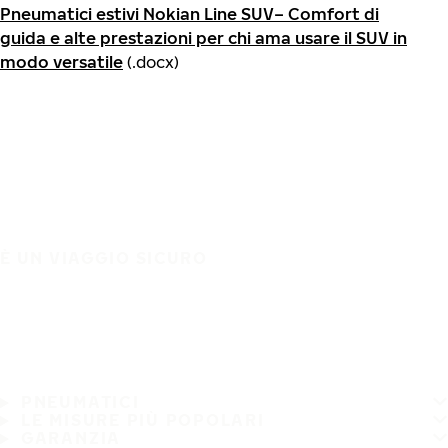
Pneumatici estivi Nokian Line SUV– Comfort di
guida e alte prestazioni per chi ama usare il SUV in
modo versatile
(.docx)
È UN VIAGGIO SICURO
PNEUMATICI
LE MISURE PIÙ POPOLARI
GARANZIA