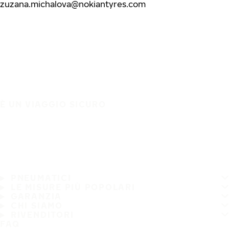
zuzana.michalova@nokiantyres.com
È UN VIAGGIO SICURO
PNEUMATICI
LE MISURE PIÙ POPOLARI
GARANZIA
CHI SIAMO
RIVENDITORI
FAQ