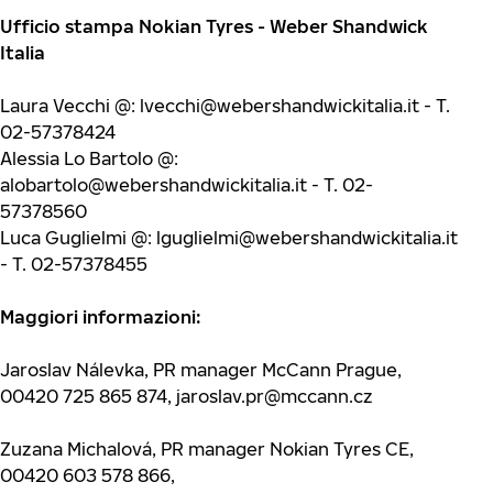
Ufficio stampa Nokian Tyres - Weber Shandwick
Italia
Laura Vecchi @:
lvecchi@webershandwickitalia.it
- T.
02-57378424
Alessia Lo Bartolo @:
alobartolo@webershandwickitalia.it
- T. 02-
57378560
Luca Guglielmi @:
lguglielmi@webershandwickitalia.it
- T. 02-57378455
Maggiori informazioni:
Jaroslav Nálevka, PR manager McCann Prague,
00420 725 865 874,
jaroslav.pr@mccann.cz
Zuzana Michalová, PR manager Nokian Tyres CE,
00420 603 578 866,