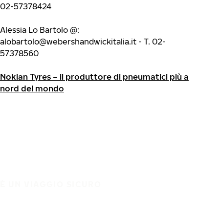
02-57378424
Alessia Lo Bartolo @:
alobartolo@webershandwickitalia.it
- T. 02-
57378560
Nokian Tyres – il produttore di pneumatici più a
nord del mondo
È UN VIAGGIO SICURO