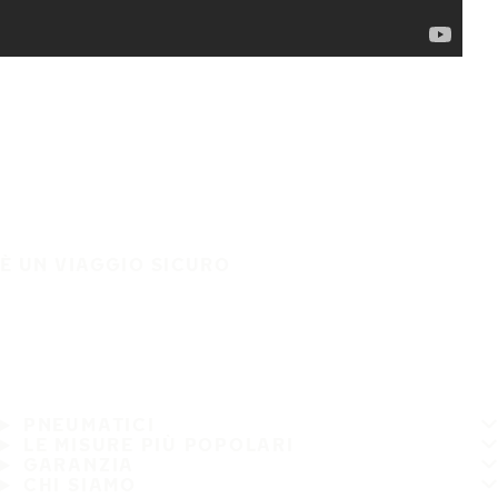
È UN VIAGGIO SICURO
PNEUMATICI
LE MISURE PIÙ POPOLARI
GARANZIA
CHI SIAMO