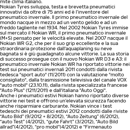
mite clima italiano.
Nokian Tyres sviluppa, testa e brevetta pneumatici
innovativi da oltre di 75 anni ed è l’inventore del
pneumatico invernale. Il primo pneumatico invernale del
mondo nacque in mezzo ad un vento gelido e ad un
freddo tagliente nel 1934. Nel 2002 Nokian Tyres immise
sul mercato il Nokian WR, il primo pneumatico invernale
(M+S) pensato per le velocità elevate. Nel 2007 nacque il
Nokian WR G2, che per il suo grip eccellente e la sua
straordinaria protezione dall'aquaplaning su neve
bagnata si è giù guadagnato alcune vittorie. La sua storia
di successo prosegue con il nuovo Nokian WR D3 e A3: il
pneumatico invernale Nokian WR ha riportato vittorie nei
test sui pneumatici invernali 2011 condotti dalla rivista
tedesca "sport auto" (11/2011) con la valutazione "molto
consigliato", dalla trasmissione televisiva del canale VOX
"auto mobil" (23.10.11), dalla rivista specializzata francese
"Auto Plus" (1211/2011) e dall'italiana "Auto Oggi".
Anche i pneumatici estivi Nokian hanno riportato diverse
vittorie nei test e offrono un’elevata sicurezza facendo
anche risparmiare carburante. Nokian vince i test
tedeschi dei pneumatici estivi 2012 condotti dalle riviste
“Auto Bild” (9/2012 + 8/2012), “Auto Zeitung” (6/2012),
“auto Test” (4/2012), “gute Fahrt” (3/2012), “Auto Bild
allrad”(4/2012), “pro mobil”(4/2012) e “Firmenauto