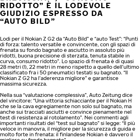
RIDOTTO” È IL LODEVOLE
GIUDIZIO ESPRESSO DA
“AUTO BILD”
Lodi per il Nokian Z G2 da “Auto Bild” e “auto Test”: “Punti
di forza: talento versatile e convincente, con gli spazi di
frenata su fondo bagnato e asciutto in assoluto più
ridotti, buona precisione di sterzata, tenuta stabile in
curva, consumo ridotto”. Lo spazio di frenata è di quasi
28 metri (!), 22 metri in meno rispetto a quello dell’ultimo
classificato fra i 50 pneumatici testati su bagnato. “Il
Nokian Z G2 ha l’aderenza migliore” e garantisce
massima sicurezza.
Nella sua “valutazione complessiva”, Auto Zeitung dice
del vincitore: “Una vittoria schiacciante per il Nokian H
che se la cava egregiamente non solo sul bagnato, ma
anche sui tracciati asciutti e convince pienamente nel
test di resistenza al rotolamento”. Nei commenti agli
importanti risultati del “test sul bagnato” si legge: “Il più
veloce in manovra, il migliore per la sicurezza di guida e
molto forte in frenata: il finlandese Nokian è davvero il