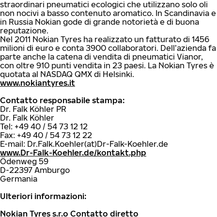
straordinari pneumatici ecologici che utilizzano solo oli
non nocivi a basso contenuto aromatico. In Scandinavia e
in Russia Nokian gode di grande notorietà e di buona
reputazione.
Nel 2011 Nokian Tyres ha realizzato un fatturato di 1456
milioni di euro e conta 3900 collaboratori. Dell’azienda fa
parte anche la catena di vendita di pneumatici Vianor,
con oltre 910 punti vendita in 23 paesi. La Nokian Tyres è
quotata al NASDAQ QMX di Helsinki.
www.nokiantyres.it
Contatto responsabile stampa:
Dr. Falk Köhler PR
Dr. Falk Köhler
Tel: +49 40 / 54 73 12 12
Fax: +49 40 / 54 73 12 22
E-mail: Dr.Falk.Koehler(at)Dr-Falk-Koehler.de
www.Dr-Falk-Koehler.de/kontakt.php
Ödenweg 59
D-22397 Amburgo
Germania
Ulteriori informazioni:
Nokian Tyres s.r.o Contatto diretto