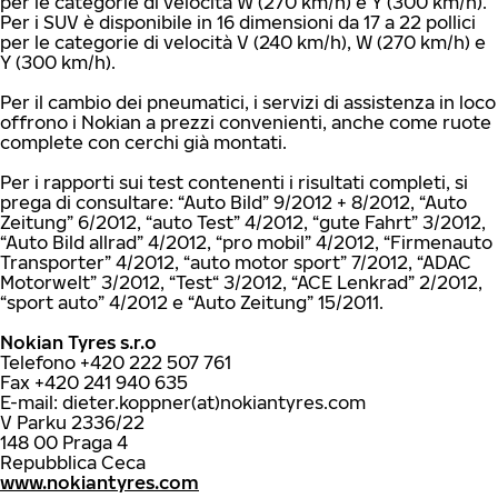
per le categorie di velocità W (270 km/h) e Y (300 km/h).
Per i SUV è disponibile in 16 dimensioni da 17 a 22 pollici
per le categorie di velocità V (240 km/h), W (270 km/h) e
Y (300 km/h).
Per il cambio dei pneumatici, i servizi di assistenza in loco
offrono i Nokian a prezzi convenienti, anche come ruote
complete con cerchi già montati.
Per i rapporti sui test contenenti i risultati completi, si
prega di consultare: “Auto Bild” 9/2012 + 8/2012, “Auto
Zeitung” 6/2012, “auto Test” 4/2012, “gute Fahrt” 3/2012,
“Auto Bild allrad” 4/2012, “pro mobil” 4/2012, “Firmenauto
Transporter” 4/2012, “auto motor sport” 7/2012, “ADAC
Motorwelt” 3/2012, “Test“ 3/2012, “ACE Lenkrad” 2/2012,
“sport auto” 4/2012 e “Auto Zeitung” 15/2011.
Nokian Tyres s.r.o
Telefono +420 222 507 761
Fax +420 241 940 635
E-mail: dieter.koppner(at)nokiantyres.com
V Parku 2336/22
148 00 Praga 4
Repubblica Ceca
www.nokiantyres.com