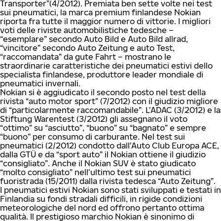
Transporter”(4/2012). Premiata ben sette volte nei test
sui pneumatici, la marca premium finlandese Nokian
riporta fra tutte il maggior numero di vittorie. I migliori
voti delle riviste automobilistiche tedesche –
“esemplare” secondo Auto Bild e Auto Bild allrad,
“vincitore” secondo Auto Zeitung e auto Test,
“raccomandata” da gute Fahrt – mostrano le
straordinarie caratteristiche dei pneumatici estivi dello
specialista finlandese, produttore leader mondiale di
pneumatici invernali.
Nokian si è aggiudicato il secondo posto nel test della
rivista “auto motor sport” (7/2012) con il giudizio migliore
di “particolarmente raccomandabile”. L’ADAC (3/2012) e la
Stiftung Warentest (3/2012) gli assegnano il voto
“ottimo” su “asciutto”, “buono” su “bagnato” e sempre
“buono” per consumo di carburante. Nel test sui
pneumatici (2/2012) condotto dall’Auto Club Europa ACE,
dalla GTÜ e da “sport auto” il Nokian ottiene il giudizio
“consigliato”. Anche il Nokian SUV è stato giudicato
“molto consigliato” nell’ultimo test sui pneumatici
fuoristrada (15/2011) dalla rivista tedesca “Auto Zeitung”.
I pneumatici estivi Nokian sono stati sviluppati e testati in
Finlandia su fondi stradali difficili, in rigide condizioni
meteorologiche del nord ed offrono pertanto ottima
qualità. Il prestigioso marchio Nokian è sinonimo di