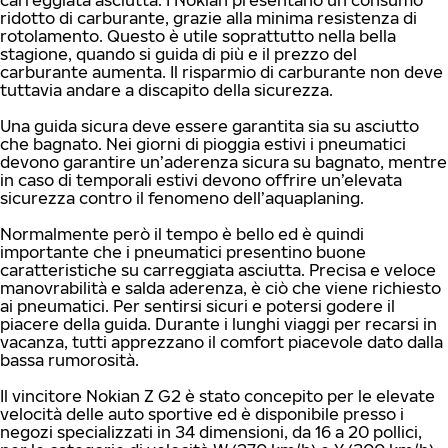
carreggiata asciutta. I Nokian presentano un consumo
ridotto di carburante, grazie alla minima resistenza di
rotolamento. Questo è utile soprattutto nella bella
stagione, quando si guida di più e il prezzo del
carburante aumenta. Il risparmio di carburante non deve
tuttavia andare a discapito della sicurezza.
Una guida sicura deve essere garantita sia su asciutto
che bagnato. Nei giorni di pioggia estivi i pneumatici
devono garantire un’aderenza sicura su bagnato, mentre
in caso di temporali estivi devono offrire un’elevata
sicurezza contro il fenomeno dell’aquaplaning.
Normalmente però il tempo è bello ed è quindi
importante che i pneumatici presentino buone
caratteristiche su carreggiata asciutta. Precisa e veloce
manovrabilità e salda aderenza, è ciò che viene richiesto
ai pneumatici. Per sentirsi sicuri e potersi godere il
piacere della guida. Durante i lunghi viaggi per recarsi in
vacanza, tutti apprezzano il comfort piacevole dato dalla
bassa rumorosità.
Il vincitore Nokian Z G2 è stato concepito per le elevate
velocità delle auto sportive ed è disponibile presso i
negozi specializzati in 34 dimensioni, da 16 a 20 pollici,