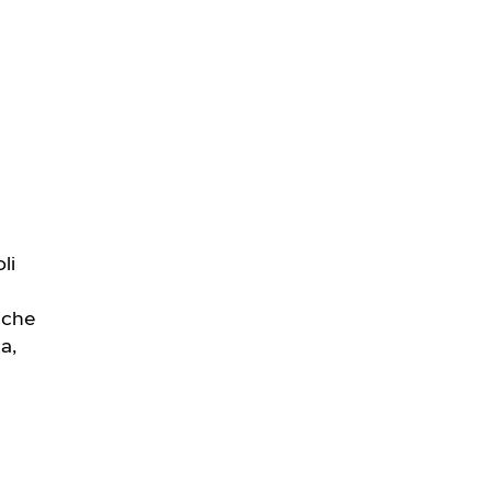
li
 che
a,