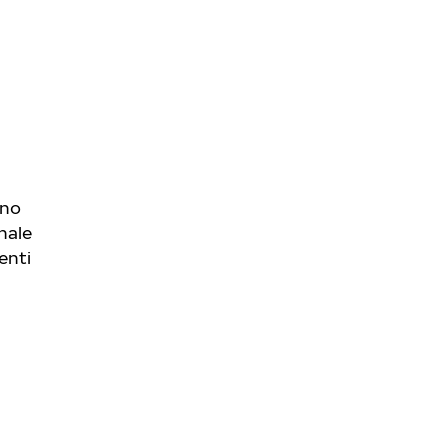
ono
nale
enti