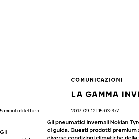
Vai al contenuto principale
Casa
COMUNICAZIONI
LA GAMMA INV
5 minuti di lettura
2017-09-12T15:03:37Z
Gli pneumatici invernali Nokian Ty
di guida. Questi prodotti premium s
Gli
diverse condizioni climatiche della