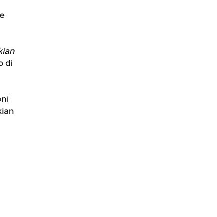
de
kian
o di
oni
kian