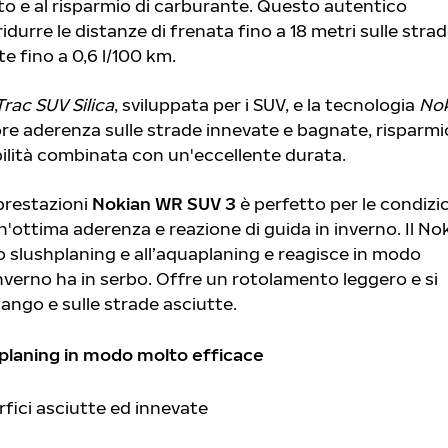
ato e al risparmio di carburante. Questo autentico
urre le distanze di frenata fino a 18 metri sulle stra
e fino a 0,6 l/100 km.
Trac SUV Silica
, sviluppata per i SUV, e la tecnologia
No
ore aderenza sulle strade innevate e bagnate, risparmi
lità combinata con un'eccellente durata.
prestazioni
Nokian WR SUV 3
è perfetto per le condizi
 un'ottima aderenza e reazione di guida in inverno. Il No
 slushplaning e all’aquaplaning e reagisce in modo
'inverno ha in serbo. Offre un rotolamento leggero e si
fango e sulle strade asciutte.
aplaning in modo molto efficace
fici asciutte ed innevate