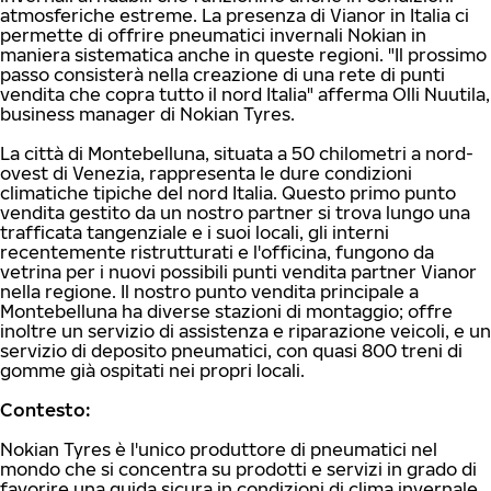
atmosferiche estreme. La presenza di Vianor in Italia ci
permette di offrire pneumatici invernali Nokian in
maniera sistematica anche in queste regioni. "Il prossimo
passo consisterà nella creazione di una rete di punti
vendita che copra tutto il nord Italia" afferma Olli Nuutila,
business manager di Nokian Tyres.
La città di Montebelluna, situata a 50 chilometri a nord-
ovest di Venezia, rappresenta le dure condizioni
climatiche tipiche del nord Italia. Questo primo punto
vendita gestito da un nostro partner si trova lungo una
trafficata tangenziale e i suoi locali, gli interni
recentemente ristrutturati e l'officina, fungono da
vetrina per i nuovi possibili punti vendita partner Vianor
nella regione. Il nostro punto vendita principale a
Montebelluna ha diverse stazioni di montaggio; offre
inoltre un servizio di assistenza e riparazione veicoli, e un
servizio di deposito pneumatici, con quasi 800 treni di
gomme già ospitati nei propri locali.
Contesto:
Nokian Tyres è l'unico produttore di pneumatici nel
mondo che si concentra su prodotti e servizi in grado di
favorire una guida sicura in condizioni di clima invernale.