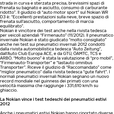
strada in curva e sterzata precisa, brevissimi spazi di
frenata su bagnato e asciutto, consumo di carburante
ridotto”. Il giudizio di “auto motor sport” sul Nokian WR
D3 è: “Eccellenti prestazioni sulla neve, breve spazio di
frenata sull'asciutto, comportamento di marcia
equilibrato”.
Nokian è vincitore dei test anche nella rivista tedesca
per veicoli aziendali “Firmenauto” (11/2012). Il pneumatico
invernale Nokian è stato giudicato “molto consigliato”
anche nei test sui pneumatici invernali 2012 condotti
dalla rivista automobilistica tedesca “Auto Zeitung”,
dall'Auto Club Europa ACE, e da GTÜ, ÖAMTC, TCS e
ARBÖ. “Molto buono” è stata la valutazione di “pro mobil”,
“Firmenauto-Transporter” e “lastauto omnibus
Transporter”. Riceve il giudizio di “Raccomandato” come
“miglior pneumatico” dalla rivista tedesca “gute fahrt”. I
normali pneumatici invernali Nokian segnano un nuovo
record mondiale nel guinness dei primati con una
velocità massima che raggiunge i 331,610 km/h su
ghiaccio.
La Nokian vince i test tedeschi dei pneumatici estivi
2012
Anche i pneumatici estivi Nokian hanno riportato diverse