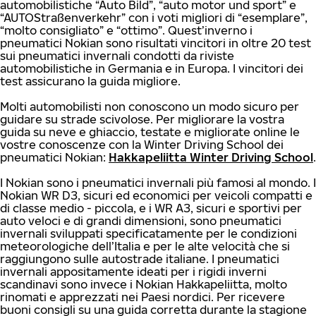
automobilistiche “Auto Bild”, “auto motor und sport” e
“AUTOStraßenverkehr” con i voti migliori di “esemplare”,
“molto consigliato” e “ottimo”. Quest’inverno i
pneumatici Nokian sono risultati vincitori in oltre 20 test
sui pneumatici invernali condotti da riviste
automobilistiche in Germania e in Europa. I vincitori dei
test assicurano la guida migliore.
Molti automobilisti non conoscono un modo sicuro per
guidare su strade scivolose. Per migliorare la vostra
guida su neve e ghiaccio, testate e migliorate online le
vostre conoscenze con la Winter Driving School dei
pneumatici Nokian:
Hakkapeliitta Winter Driving School
.
I Nokian sono i pneumatici invernali più famosi al mondo. I
Nokian WR D3, sicuri ed economici per veicoli compatti e
di classe medio - piccola, e i WR A3, sicuri e sportivi per
auto veloci e di grandi dimensioni, sono pneumatici
invernali sviluppati specificatamente per le condizioni
meteorologiche dell’Italia e per le alte velocità che si
raggiungono sulle autostrade italiane. I pneumatici
invernali appositamente ideati per i rigidi inverni
scandinavi sono invece i Nokian Hakkapeliitta, molto
rinomati e apprezzati nei Paesi nordici. Per ricevere
buoni consigli su una guida corretta durante la stagione