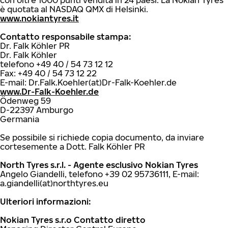
con oltre 1000 punti vendita in 24 paesi. La Nokian Tyres
è quotata al NASDAQ QMX di Helsinki.
www.nokiantyres.it
Contatto responsabile stampa:
Dr. Falk Köhler PR
Dr. Falk Köhler
telefono +49 40 / 54 73 12 12
Fax: +49 40 / 54 73 12 22
E-mail: Dr.Falk.Koehler(at)Dr-Falk-Koehler.de
www.Dr-Falk-Koehler.de
Ödenweg 59
D-22397 Amburgo
Germania
Se possibile si richiede copia documento, da inviare
cortesemente a Dott. Falk Köhler PR
North Tyres s.r.l. - Agente esclusivo Nokian Tyres
Angelo Giandelli, telefono +39 02 95736111, E-mail:
a.giandelli(at)northtyres.eu
Ulteriori informazioni:
Nokian Tyres s.r.o Contatto diretto