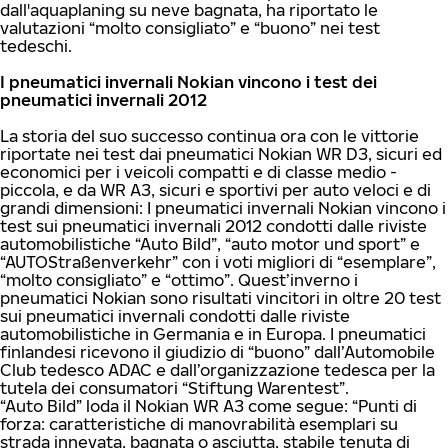
dall'aquaplaning su neve bagnata, ha riportato le
valutazioni “molto consigliato” e “buono” nei test
tedeschi.
I pneumatici invernali Nokian vincono i test dei
pneumatici invernali 2012
La storia del suo successo continua ora con le vittorie
riportate nei test dai pneumatici Nokian WR D3, sicuri ed
economici per i veicoli compatti e di classe medio -
piccola, e da WR A3, sicuri e sportivi per auto veloci e di
grandi dimensioni: I pneumatici invernali Nokian vincono i
test sui pneumatici invernali 2012 condotti dalle riviste
automobilistiche “Auto Bild”, “auto motor und sport” e
“AUTOStraßenverkehr” con i voti migliori di “esemplare”,
“molto consigliato” e “ottimo”. Quest’inverno i
pneumatici Nokian sono risultati vincitori in oltre 20 test
sui pneumatici invernali condotti dalle riviste
automobilistiche in Germania e in Europa. I pneumatici
finlandesi ricevono il giudizio di “buono” dall’Automobile
Club tedesco ADAC e dall’organizzazione tedesca per la
tutela dei consumatori “Stiftung Warentest”.
“Auto Bild” loda il Nokian WR A3 come segue: “Punti di
forza: caratteristiche di manovrabilità esemplari su
strada innevata, bagnata o asciutta, stabile tenuta di