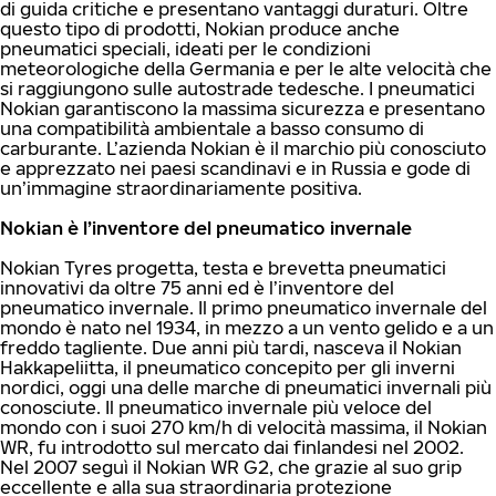
di guida critiche e presentano vantaggi duraturi. Oltre
questo tipo di prodotti, Nokian produce anche
pneumatici speciali, ideati per le condizioni
meteorologiche della Germania e per le alte velocità che
si raggiungono sulle autostrade tedesche. I pneumatici
Nokian garantiscono la massima sicurezza e presentano
una compatibilità ambientale a basso consumo di
carburante. L’azienda Nokian è il marchio più conosciuto
e apprezzato nei paesi scandinavi e in Russia e gode di
un’immagine straordinariamente positiva.
Nokian è l’inventore del pneumatico invernale
Nokian Tyres progetta, testa e brevetta pneumatici
innovativi da oltre 75 anni ed è l’inventore del
pneumatico invernale. Il primo pneumatico invernale del
mondo è nato nel 1934, in mezzo a un vento gelido e a un
freddo tagliente. Due anni più tardi, nasceva il Nokian
Hakkapeliitta, il pneumatico concepito per gli inverni
nordici, oggi una delle marche di pneumatici invernali più
conosciute. Il pneumatico invernale più veloce del
mondo con i suoi 270 km/h di velocità massima, il Nokian
WR, fu introdotto sul mercato dai finlandesi nel 2002.
Nel 2007 seguì il Nokian WR G2, che grazie al suo grip
eccellente e alla sua straordinaria protezione