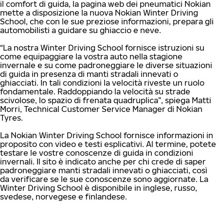
il comfort di guida, la pagina web dei pneumatici Nokian
mette a disposizione la nuova Nokian Winter Driving
School, che con le sue preziose informazioni, prepara gli
automobilisti a guidare su ghiaccio e neve.
“La nostra Winter Driving School fornisce istruzioni su
come equipaggiare la vostra auto nella stagione
invernale e su come padroneggiare le diverse situazioni
di guida in presenza di manti stradali innevati o
ghiacciati. In tali condizioni la velocità riveste un ruolo
fondamentale. Raddoppiando la velocità su strade
scivolose, lo spazio di frenata quadruplica”, spiega Matti
Morri, Technical Customer Service Manager di Nokian
Tyres.
La Nokian Winter Driving School fornisce informazioni in
proposito con video e testi esplicativi. Al termine, potete
testare le vostre conoscenze di guida in condizioni
invernali. Il sito è indicato anche per chi crede di saper
padroneggiare manti stradali innevati o ghiacciati, così
da verificare se le sue conoscenze sono aggiornate. La
Winter Driving School è disponibile in inglese, russo,
svedese, norvegese e finlandese.