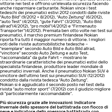
vittorie nei test e offrono un’elevata sicurezza facendo
anche risparmiare carburante. Nokian vince i test
tedeschi dei pneumatici estivi 2012 condotti dalle riviste
“Auto Bild” (9/2012 + 8/2012), “Auto Zeitung” (6/2012),
“auto Test” (4/2012), “gute Fahrt” (3/2012), “Auto Bild
allrad”(4/2012), “pro mobil”(4/2012) e “Firmenauto
Transporter”(4/2012). Premiata ben otto volte nei test sui
pneumatici, il marchio premium finlandese Nokian
riporta fra tutti il maggior numero di vittorie. I migliori
voti delle riviste automobilistiche tedesche –
“esemplare” secondo Auto Bild e Auto Bild allrad,
“vincitore” secondo Auto Zeitung e auto Test,
“raccomandata” da gute Fahrt – mostrano le
straordinarie caratteristiche dei pneumatici estivi dello
specialista finlandese, produttore leader mondiale di
pneumatici invernali. Anche il pneumatico Nokian SUV è
vincitore dell’ultimo test sui pneumatici SUV (12/2012)
condotto dalla rivista tedesca “Auto Zeitung”.
Nokian si è aggiudicato il secondo posto nel test della
rivista “auto motor sport” (7/2012) con il giudizio migliore
di “particolarmente raccomandabile”.
Più sicurezza grazie alle innovazioni: Indicatore
invernale dello spessore del battistrada con fiocco di
neve e indicatore dello spessore battistrada con