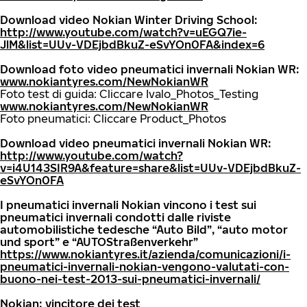
Download video Nokian Winter Driving School:
http://www.youtube.com/watch?v=uEGQ7ie-
JlM&list=UUv-VDEjbdBkuZ-eSvYOn0FA&index=6
Download foto video pneumatici invernali Nokian WR:
www.nokiantyres.com/NewNokianWR
Foto test di guida: Cliccare Ivalo_Photos_Testing
www.nokiantyres.com/NewNokianWR
Foto pneumatici: Cliccare Product_Photos
Download video pneumatici invernali Nokian WR:
http://www.youtube.com/watch?
v=i4U143SIR9A&feature=share&list=UUv-VDEjbdBkuZ-
eSvYOn0FA
I pneumatici invernali Nokian vincono i test sui
pneumatici invernali condotti dalle riviste
automobilistiche tedesche “Auto Bild”, “auto motor
und sport” e “AUTOStraßenverkehr”
https://www.nokiantyres.it/azienda/comunicazioni/i-
pneumatici-invernali-nokian-vengono-valutati-con-
buono-nei-test-2013-sui-pneumatici-invernali/
Nokian: vincitore dei test