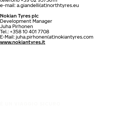
telefono +39 02 95736111
e-mail: a.giandelli(at)northtyres.eu
Nokian Tyres plc
Development Manager
Juha Pirhonen
Tel.: +358 10 401 7708
E-Mail: juha.pirhonen(at)nokiantyres.com
www.nokiantyres.it
È UN VIAGGIO SICURO