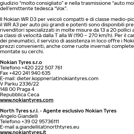
giudizio “molto consigliato” e nella trasmissione “auto mob
dell’emittente tedesca “Vox”.
Il Nokian WR D3 per veicoli compatti e di classe medio-pi
il WR A3 per auto più grandi e potenti sono disponibili pre
rivenditori specializzati in molte misure da 13 a 20 pollici
a classi di velocità dalla T alla W (190 – 270 km/h). Per il c
dei pneumatici, il servizio di assistenza in loco offre i Nok
prezzi convenienti, anche come ruote invernali complete
montate su cerchi.
Nokian Tyres s.r.o
Telefono +420 222 507 761
Fax +420 241 940 635
E-mail: dieter.koppner(at)nokiantyres.com
V Parku 2336/22
148 00 Praga 4
Repubblica Ceca
www.nokiantyres.com
North Tyres s.r.l. - Agente esclusivo Nokian Tyres
Angelo Giandelli
Telefono +39 02 95736111
E-mail a.giandelli(at)northtyres.eu
www.nokiantyres.it