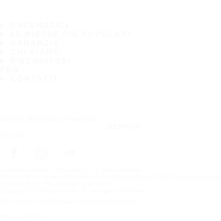
PNEUMATICI
LE MISURE PIÙ POPOLARI
GARANZIA
CHI SIAMO
RIVENDITORI
FAQ
CONTATTI
Iscriviti alla nostra newsletter
ISCRIVITI
Seguici
In prima pagina
Chi siamo
Comunicazioni
Il pneumatico invernale Nokian è il vincitore del test 2011 nella propria c
di "Auto Plus", l'"Auto Oggi" francese
Copyright © Nokian Tyres plc. All rights reserved.
Dichiarazioni sulla privacy e termini dei servizi
Mappa del sito