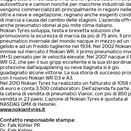
autovetture e camion nonché per macchine industriali da
vengono commercializzati principalmente in regioni nelle 
oltre a neve e vegetazione, regnano anche esigenti condi
di marcia a causa del cambio delle stagioni. L’azienda offr
anche pneumatici idonei al più mite clima italiano.
Nokian Tyres sviluppa, testa e brevetta soluzioni che
promuovono la sicurezza di marcia da più di 75 anni. Il pr
pneumatico invernale del mondo nacque in mezzo ad un
gelido e ad un freddo tagliente nel 1934. Nel 2002 Nokian
immise sul mercato il Nokian WR, il primo pneumatico inv
(M+S) pensato per le velocità elevate. Nel 2007 nacque il
WR G2, che per il suo gripp eccellente e la sua straordina
protezione dall'aquaplaning su neve bagnata si è giù
guadagnato alcune vittorie. La sua storia di successo pro
con il nuovo Nokian WR D3 e A3.
Nel 2010 Nokian Tyres ha realizzato un fatturato di 1058 m
di euro e conta 3.500 collaboratori. Dell’azienda fa parte
la catena di vendita di pneumatici Vianor, con più di 850 
vendita in 23 paesi. L’azione di Nokian Tyres è quotata al
NASDAQ QMX di Helsinki.
www.nokiantyres.it
Contatto responsabile stampa:
Dr. Falk Köhler PR
Dr. Falk Köhler