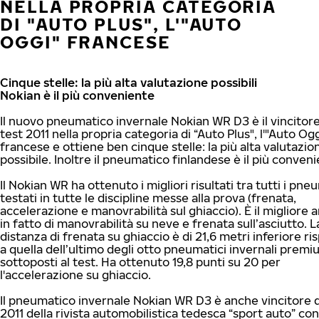
NELLA PROPRIA CATEGORIA
DI "AUTO PLUS", L'"AUTO
OGGI" FRANCESE
Cinque stelle: la più alta valutazione possibili
Nokian è il più conveniente
Il nuovo pneumatico invernale Nokian WR D3 è il vincitore
test 2011 nella propria categoria di “Auto Plus", l'"Auto Ogg
francese e ottiene ben cinque stelle: la più alta valutazio
possibile. Inoltre il pneumatico finlandese è il più conveni
Il Nokian WR ha ottenuto i migliori risultati tra tutti i pne
testati in tutte le discipline messe alla prova (frenata,
accelerazione e manovrabilità sul ghiaccio). È il migliore 
in fatto di manovrabilità su neve e frenata sull’asciutto. L
distanza di frenata su ghiaccio è di 21,6 metri inferiore ri
a quella dell’ultimo degli otto pneumatici invernali prem
sottoposti al test. Ha ottenuto 19,8 punti su 20 per
l'accelerazione su ghiaccio.
Il pneumatico invernale Nokian WR D3 è anche vincitore d
2011 della rivista automobilistica tedesca “sport auto” con 