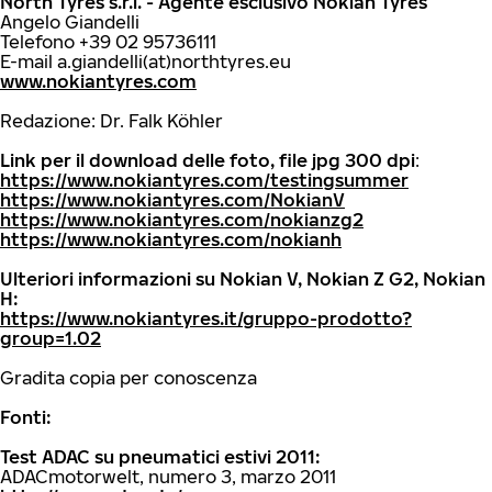
North Tyres s.r.l. - Agente esclusivo Nokian Tyres
Angelo Giandelli
Telefono +39 02 95736111
E-mail a.giandelli(at)northtyres.eu
www.nokiantyres.com
Redazione: Dr. Falk Köhler
Link per il download delle foto, file jpg 300 dpi
:
https://www.nokiantyres.com/testingsummer
https://www.nokiantyres.com/NokianV
https://www.nokiantyres.com/nokianzg2
https://www.nokiantyres.com/nokianh
Ulteriori informazioni su Nokian V, Nokian Z G2, Nokian
H:
https://www.nokiantyres.it/gruppo-prodotto?
group=1.02
Gradita copia per conoscenza
Fonti:
Test ADAC su pneumatici estivi 2011:
ADACmotorwelt, numero 3, marzo 2011