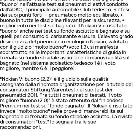
"buono" nell’attuale test sui pneumatici estivi condotto
dall’ADAC, il principale Automobile Club tedesco. Sintesi
dei suoi punti forti: + pneumatico molto equilibrato, +
buono in tutte le discipline rilevanti per la sicurezza, +
miglior voto nei test sul bagnato. Il Nokian V è risultato
"buono" anche nei test su fondo asciutto e bagnato e su
quelli per consumo di carburante e usura. L’elevato grado
di sicurezza del pneumatico ecologico Nokian, valutato
con il giudizio "molto buono" (voto 1,3), si manifesta
soprattutto nelle importanti caratteristiche di guida in
frenata su fondo stradale asciutto e di manovrabilità sul
bagnato (nel sistema scolastico tedesco 1 è il voto
migliore, mentre 6 è il peggiore).
"Nokian V: buono (2,2)" è il giudizio sulla qualità
assegnato dalla rinomata organizzazione per la tutela dei
consumatori Stiftung Warentest nel suo test dei
pneumatici 2011. Fra tutti i pneumatici testati, il voto
migliore "buono (2,0)" è stato ottenuto dal finlandese
Premium nei test su "fondo bagnato". Il Nokian è risultato
invece "molto buono" nelle prove di manovrabilità sul
bagnato e di frenata su fondo stradale asciutto. La rivista
di consumatori "test" lo segnala tra le sue
raccomandazioni.