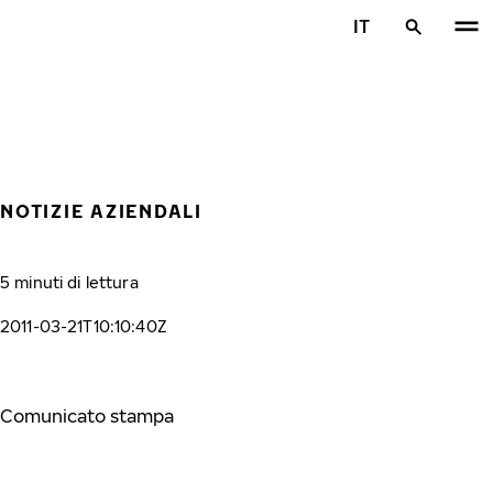
Vai al contenuto principale
IT
Casa
NOTIZIE AZIENDALI
5 minuti di lettura
2011-03-21T10:10:40Z
Comunicato stampa