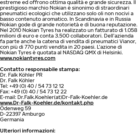
estreme ed offrono ottima qualità e grande sicurezza. Il
prestigioso marchio Nokian è sinonimo di straordinari
pneumatici ecologici che utilizzano solo oli non nocivi a
basso contenuto aromatico. In Scandinavia e in Russia
Nokian gode di grande notorietà e di buona reputazione.
Nel 2010 Nokian Tyres ha realizzato un fatturato di 1.058
milioni di euro e conta 3.500 collaboratori. Dell’azienda
fa parte anche la catena di vendita di pneumatici Vianor,
con più di 770 punti vendita in 20 paesi. L’azione di
Nokian Tyres è quotata al NASDAQ QMX di Helsinki.
www.nokiantyres.com
Contatto responsabile stampa:
Dr. Falk Köhler PR
Dr. Falk Köhler
Tel: +49 (0) 40 / 54 73 12 12
Fax: +49 (0) 40 / 54 73 12 22
E-mail: Dr.Falk.Koehler(at)Dr-Falk-Koehler.de
www.Dr-Falk-Koehler.de/kontakt.php
Ödenweg 59
D-22397 Amburgo
Germania
Ulteriori informazioni: