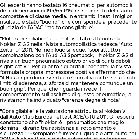
Gli esperti hanno testato 16 pneumatici per automobili
delle dimensioni di 195/65 R15 nel segmento delle auto
compatte e di classe media. In entrambi i test il miglior
risultato è stato "buono", che corrisponde al precedente
giudizio dell’ADAC "molto consigliabile".
"Molto consigliabile" anche il risultato ottenuto dal
Nokian Z G2 nella rivista automobilistica tedesca "Auto
Zeitung" 2011. Nel riepilogo si legge: "soprattutto in
combinazione con l’Audi A3 Sportback, il Nokian Z G2 si
rivela un buon pneumatico estivo privo di punti deboli
significativi". Per quanto riguarda il "bagnato" la rivista
formula la propria impressione positiva affermando che
"il Nokian perdona eventuali errori al volante e, superati i
limiti di aderenza, si sforza di mantenere comunque un
buon grip". Per quel che riguarda invece il
comportamento sull’asciutto di questo pneumatico, la
rivista non ha individuato "carenze degne di nota".
"Consigliabile" è la valutazione attribuita al Nokian V
dall’Auto Club Europa nel test ACE/GTÜ 2011. Gli esperti
constatano che "Nokian è il pneumatico che meglio
domina il divario tra resistenza al rotolamento e
sicurezza." "Esemplare" è invece il giudizio attribuito nel