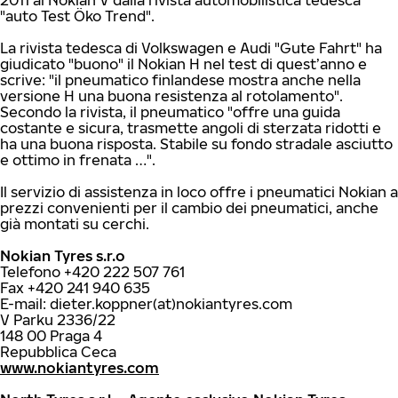
2011 al Nokian V dalla rivista automobilistica tedesca
"auto Test Öko Trend".
La rivista tedesca di Volkswagen e Audi "Gute Fahrt" ha
giudicato "buono" il Nokian H nel test di quest’anno e
scrive: "il pneumatico finlandese mostra anche nella
versione H una buona resistenza al rotolamento".
Secondo la rivista, il pneumatico "offre una guida
costante e sicura, trasmette angoli di sterzata ridotti e
ha una buona risposta. Stabile su fondo stradale asciutto
e ottimo in frenata …".
Il servizio di assistenza in loco offre i pneumatici Nokian a
prezzi convenienti per il cambio dei pneumatici, anche
già montati su cerchi.
Nokian Tyres s.r.o
Telefono +420 222 507 761
Fax +420 241 940 635
E-mail: dieter.koppner(at)nokiantyres.com
V Parku 2336/22
148 00 Praga 4
Repubblica Ceca
www.nokiantyres.com