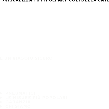
È UN VIAGGIO SICURO
PNEUMATICI
LE MISURE PIÙ POPOLARI
GARANZIA
CHI SIAMO