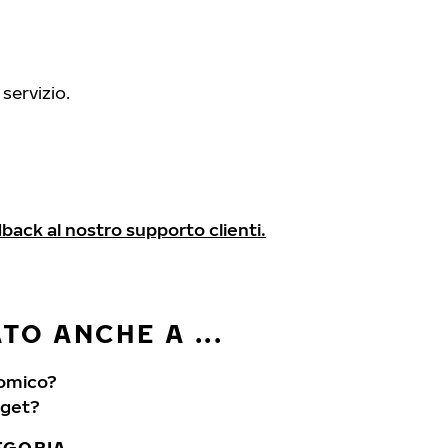
 servizio.
dback al nostro supporto clienti.
O ANCHE A ...
nomico?
dget?
TEGORIA